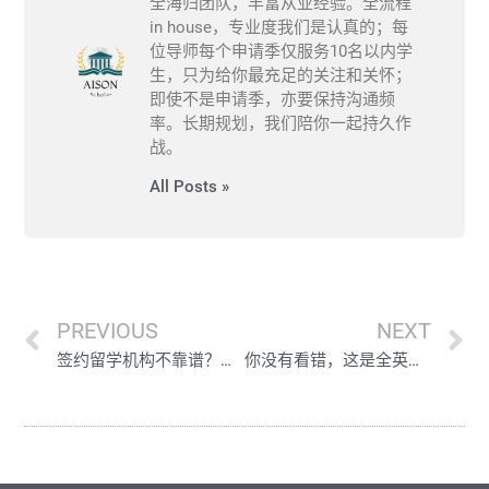
全海归团队，丰富从业经验。全流程
in house，专业度我们是认真的；每
位导师每个申请季仅服务10名以内学
生，只为给你最充足的关注和关怀；
即使不是申请季，亦要保持沟通频
率。长期规划，我们陪你一起持久作
战。
All Posts »
PREVIOUS
NEXT
签约留学机构不靠谱？来Aison喜获KCL、曼大Offer
你没有看错，这是全英唯一超级游艇设计硕士项目Offer