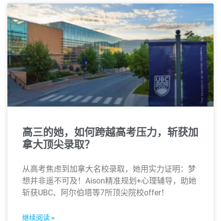
高三的她，如何跨越高考压力，斩获加
拿大顶尖录取？
从高考焦虑到加拿大名校录取，她用实力证明：梦
想并非遥不可及！Aison精准规划+心理辅导，助她
斩获UBC、阿尔伯塔等7所顶尖院校offer！
继续阅读 »