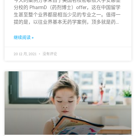
今天的案例分享来自于美国名校密歇根大学安娜堡
分校的 PharmD（药剂博士）offer，这在中国留学
生甚至整个业界都是相当少见的专业之一。值得一
提的是，以往业界基本无药学案例，顶多就是药学
硕士或药学 Ph.D，而 PharmD 更是相当于医学的
MD也就是常说的医学博士，含金量不言而喻。
继续阅读 »
20 12 月, 2021
没有评论