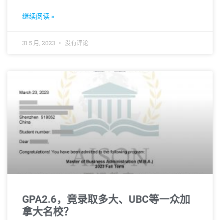
导致录取率大幅跳水到9%。如此背景下，申请方案
的制定显得尤为重要。
继续阅读 »
31 5 月, 2023
没有评论
GPA2.6，竟录取多大、UBC等一众加
拿大名校？