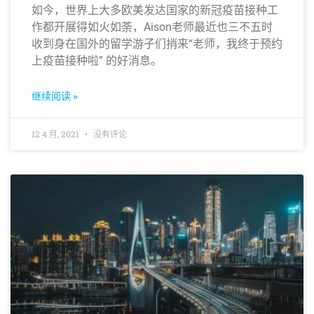
如今，世界上大多欧美发达国家的新冠疫苗接种工
作都开展得如火如荼，Aison老师最近也三不五时
收到身在国外的留学游子们捎来“老师，我终于预约
上疫苗接种啦” 的好消息。
继续阅读 »
12 4 月, 2021
没有评论