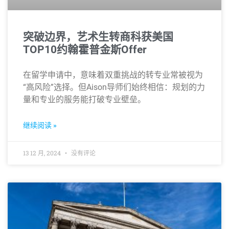
突破边界，艺术生转商科获美国
TOP10约翰霍普金斯Offer
在留学申请中，意味着双重挑战的转专业常被视为
“高风险”选择。但Aison导师们始终相信：规划的力
量和专业的服务能打破专业壁垒。
继续阅读 »
13 12 月, 2024
没有评论