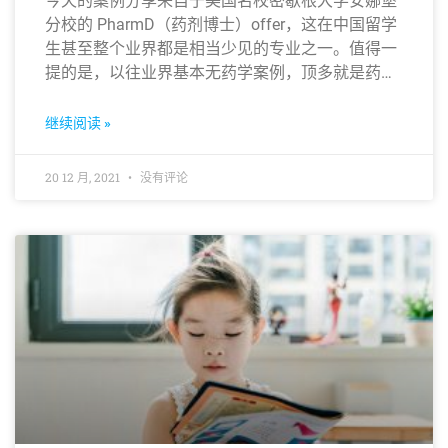
今天的案例分享来自于美国名校密歇根大学安娜堡
分校的 PharmD（药剂博士）offer，这在中国留学
生甚至整个业界都是相当少见的专业之一。值得一
提的是，以往业界基本无药学案例，顶多就是药学
硕士或药学 Ph.D，而 PharmD 更是相当于医学的
MD也就是常说的医学博士，含金量不言而喻。
继续阅读 »
20 12 月, 2021
没有评论