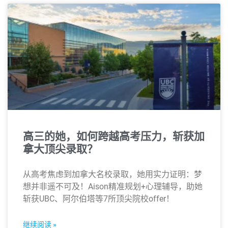
高三的她，如何跨越高考压力，斩获加
拿大顶尖录取？
从高考焦虑到加拿大名校录取，她用实力证明：梦
想并非遥不可及！Aison精准规划+心理辅导，助她
斩获UBC、阿尔伯塔等7所顶尖院校offer！
继续阅读 »