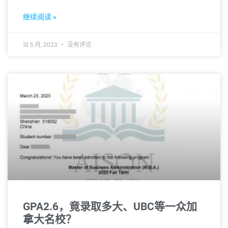
导致录取率大幅跳水到9%。如此背景下，申请方案
的制定显得尤为重要。
继续阅读 »
31 5 月, 2023
没有评论
GPA2.6，竟录取多大、UBC等一众加
拿大名校？