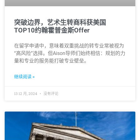
突破边界，艺术生转商科获美国
TOP10约翰霍普金斯Offer
在留学申请中，意味着双重挑战的转专业常被视为
“高风险”选择。但Aison导师们始终相信：规划的力
量和专业的服务能打破专业壁垒。
继续阅读 »
13 12 月, 2024
没有评论