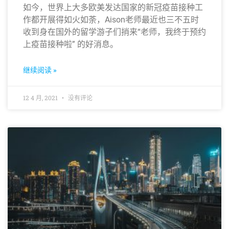
如今，世界上大多欧美发达国家的新冠疫苗接种工
作都开展得如火如荼，Aison老师最近也三不五时
收到身在国外的留学游子们捎来“老师，我终于预约
上疫苗接种啦” 的好消息。
继续阅读 »
12 4 月, 2021
没有评论