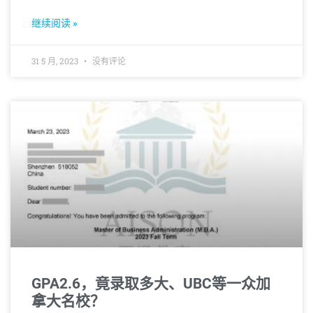
导致录取率大幅跳水到9%。如此背景下，申请方案
的制定显得尤为重要。
继续阅读 »
31 5 月, 2023
没有评论
GPA2.6，竟录取多大、UBC等一众加
拿大名校？