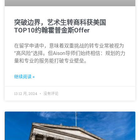
突破边界，艺术生转商科获美国
TOP10约翰霍普金斯Offer
在留学申请中，意味着双重挑战的转专业常被视为
“高风险”选择。但Aison导师们始终相信：规划的力
量和专业的服务能打破专业壁垒。
继续阅读 »
13 12 月, 2024
没有评论