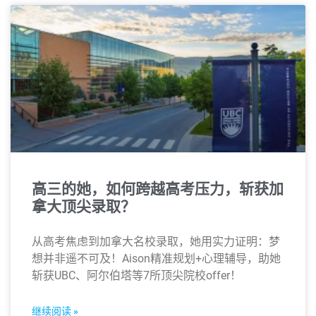
高三的她，如何跨越高考压力，斩获加
拿大顶尖录取？
从高考焦虑到加拿大名校录取，她用实力证明：梦
想并非遥不可及！Aison精准规划+心理辅导，助她
斩获UBC、阿尔伯塔等7所顶尖院校offer！
继续阅读 »