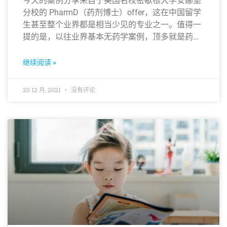
今天的案例分享来自于美国名校密歇根大学安娜堡
分校的 PharmD（药剂博士）offer，这在中国留学
生甚至整个业界都是相当少见的专业之一。值得一
提的是，以往业界基本无药学案例，顶多就是药学
硕士或药学 Ph.D，而 PharmD 更是相当于医学的
MD也就是常说的医学博士，含金量不言而喻。
继续阅读 »
20 12 月, 2021
没有评论