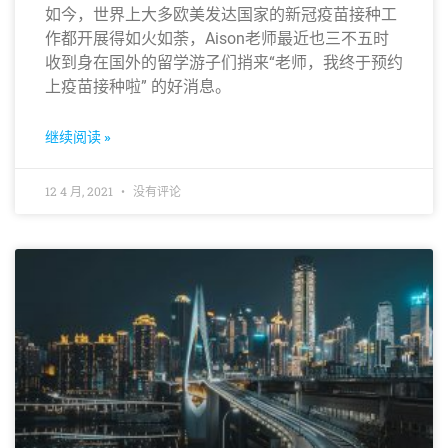
如今，世界上大多欧美发达国家的新冠疫苗接种工
作都开展得如火如荼，Aison老师最近也三不五时
收到身在国外的留学游子们捎来“老师，我终于预约
上疫苗接种啦” 的好消息。
继续阅读 »
12 4 月, 2021
没有评论