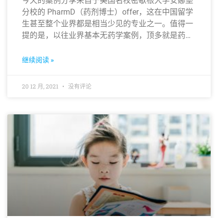
今天的案例分享来自于美国名校密歇根大学安娜堡
分校的 PharmD（药剂博士）offer，这在中国留学
生甚至整个业界都是相当少见的专业之一。值得一
提的是，以往业界基本无药学案例，顶多就是药学
硕士或药学 Ph.D，而 PharmD 更是相当于医学的
MD也就是常说的医学博士，含金量不言而喻。
继续阅读 »
20 12 月, 2021
没有评论