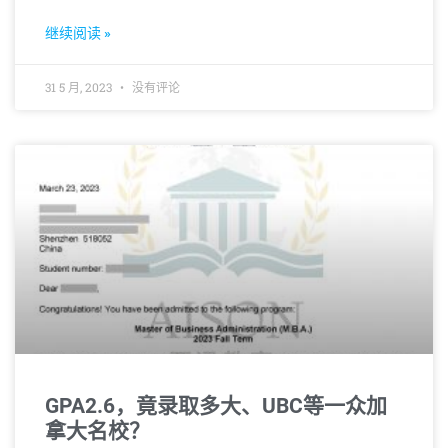
导致录取率大幅跳水到9%。如此背景下，申请方案
的制定显得尤为重要。
继续阅读 »
31 5 月, 2023
没有评论
GPA2.6，竟录取多大、UBC等一众加
拿大名校？