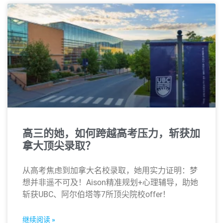
高三的她，如何跨越高考压力，斩获加
拿大顶尖录取？
从高考焦虑到加拿大名校录取，她用实力证明：梦
想并非遥不可及！Aison精准规划+心理辅导，助她
斩获UBC、阿尔伯塔等7所顶尖院校offer！
继续阅读 »