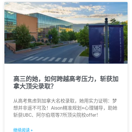
高三的她，如何跨越高考压力，斩获加
拿大顶尖录取？
从高考焦虑到加拿大名校录取，她用实力证明：梦
想并非遥不可及！Aison精准规划+心理辅导，助她
斩获UBC、阿尔伯塔等7所顶尖院校offer！
继续阅读 »