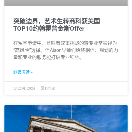
突破边界，艺术生转商科获美国
TOP10约翰霍普金斯Offer
在留学申请中，意味着双重挑战的转专业常被视为
“高风险”选择。但Aison导师们始终相信：规划的力
量和专业的服务能打破专业壁垒。
继续阅读 »
13 12 月, 2024
没有评论