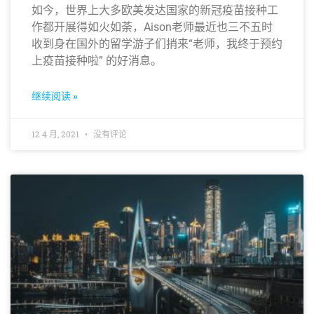
如今，世界上大多欧美发达国家的新冠疫苗接种工
作都开展得如火如荼，Aison老师最近也三不五时
收到身在国外的留学游子们捎来“老师，我终于预约
上疫苗接种啦” 的好消息。
继续阅读 »
12 4 月, 2021
没有评论