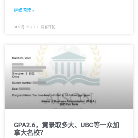
导致录取率大幅跳水到9%。如此背景下，申请方案
的制定显得尤为重要。
继续阅读 »
31 5 月, 2023
没有评论
GPA2.6，竟录取多大、UBC等一众加
拿大名校？