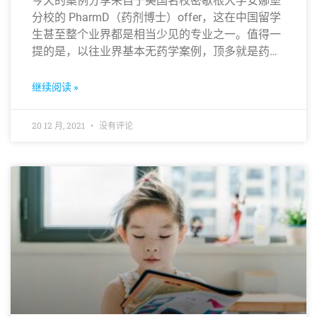
今天的案例分享来自于美国名校密歇根大学安娜堡
分校的 PharmD（药剂博士）offer，这在中国留学
生甚至整个业界都是相当少见的专业之一。值得一
提的是，以往业界基本无药学案例，顶多就是药学
硕士或药学 Ph.D，而 PharmD 更是相当于医学的
MD也就是常说的医学博士，含金量不言而喻。
继续阅读 »
20 12 月, 2021
没有评论