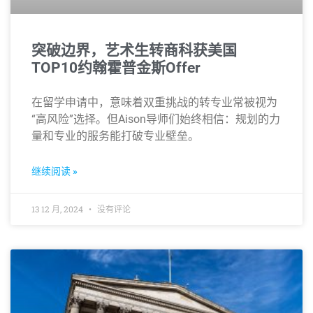
突破边界，艺术生转商科获美国
TOP10约翰霍普金斯Offer
在留学申请中，意味着双重挑战的转专业常被视为
“高风险”选择。但Aison导师们始终相信：规划的力
量和专业的服务能打破专业壁垒。
继续阅读 »
13 12 月, 2024
没有评论