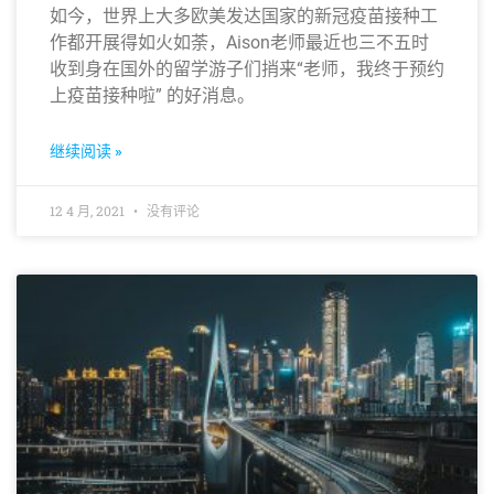
如今，世界上大多欧美发达国家的新冠疫苗接种工
作都开展得如火如荼，Aison老师最近也三不五时
收到身在国外的留学游子们捎来“老师，我终于预约
上疫苗接种啦” 的好消息。
继续阅读 »
12 4 月, 2021
没有评论