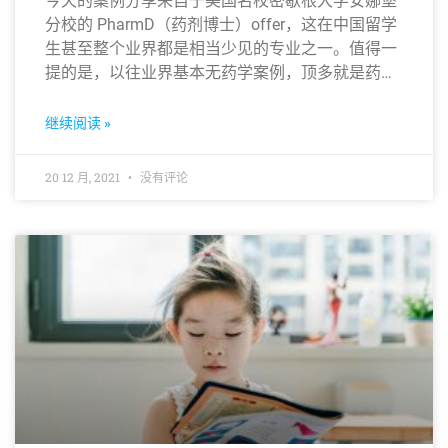
今天的案例分享来自于美国名校密歇根大学安娜堡
分校的 PharmD（药剂博士）offer，这在中国留学
生甚至整个业界都是相当少见的专业之一。值得一
提的是，以往业界基本无药学案例，顶多就是药学
硕士或药学 Ph.D，而 PharmD 更是相当于医学的
MD也就是常说的医学博士，含金量不言而喻。
继续阅读 »
20 12 月, 2021
没有评论