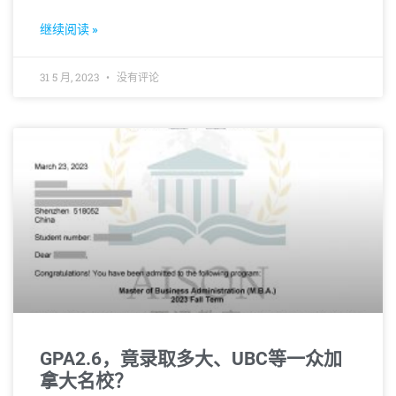
导致录取率大幅跳水到9%。如此背景下，申请方案
的制定显得尤为重要。
继续阅读 »
31 5 月, 2023
没有评论
GPA2.6，竟录取多大、UBC等一众加
拿大名校？