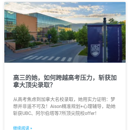
高三的她，如何跨越高考压力，斩获加
拿大顶尖录取？
从高考焦虑到加拿大名校录取，她用实力证明：梦
想并非遥不可及！Aison精准规划+心理辅导，助她
斩获UBC、阿尔伯塔等7所顶尖院校offer！
继续阅读 »