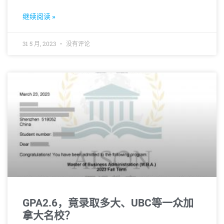
导致录取率大幅跳水到9%。如此背景下，申请方案
的制定显得尤为重要。
继续阅读 »
31 5 月, 2023
没有评论
GPA2.6，竟录取多大、UBC等一众加
拿大名校？