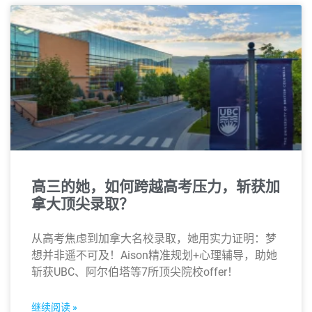
高三的她，如何跨越高考压力，斩获加
拿大顶尖录取？
从高考焦虑到加拿大名校录取，她用实力证明：梦
想并非遥不可及！Aison精准规划+心理辅导，助她
斩获UBC、阿尔伯塔等7所顶尖院校offer！
继续阅读 »