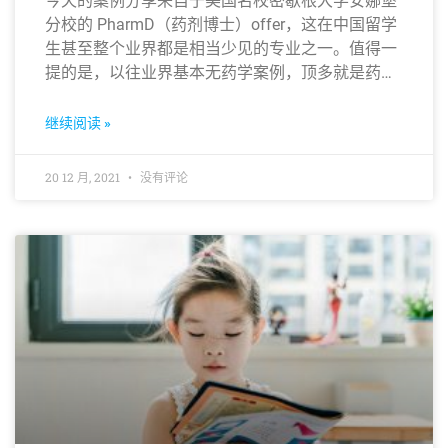
今天的案例分享来自于美国名校密歇根大学安娜堡
分校的 PharmD（药剂博士）offer，这在中国留学
生甚至整个业界都是相当少见的专业之一。值得一
提的是，以往业界基本无药学案例，顶多就是药学
硕士或药学 Ph.D，而 PharmD 更是相当于医学的
MD也就是常说的医学博士，含金量不言而喻。
继续阅读 »
20 12 月, 2021
没有评论