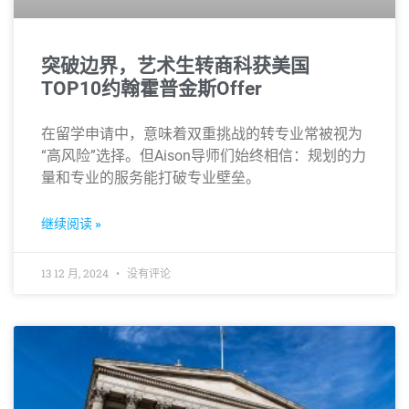
突破边界，艺术生转商科获美国
TOP10约翰霍普金斯Offer
在留学申请中，意味着双重挑战的转专业常被视为
“高风险”选择。但Aison导师们始终相信：规划的力
量和专业的服务能打破专业壁垒。
继续阅读 »
13 12 月, 2024
没有评论