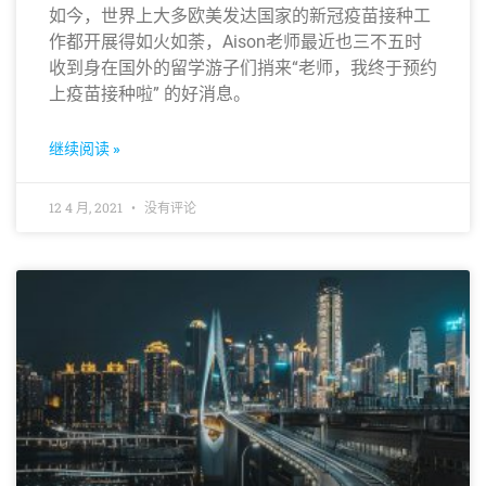
如今，世界上大多欧美发达国家的新冠疫苗接种工
作都开展得如火如荼，Aison老师最近也三不五时
收到身在国外的留学游子们捎来“老师，我终于预约
上疫苗接种啦” 的好消息。
继续阅读 »
12 4 月, 2021
没有评论